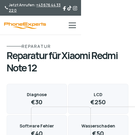
Jetzt Anrufen:
+43 676 44 33
22 0
REPARATUR
Reparatur für Xiaomi Redmi
Note 12
Diagnose
LCD
€
30
€
250
Software Fehler
Wasserschaden
€
40
€
50