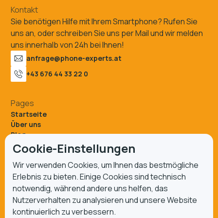
Kontakt
Sie benötigen Hilfe mit Ihrem Smartphone? Rufen Sie
uns an, oder schreiben Sie uns per Mail und wir melden
uns innerhalb von 24h bei Ihnen!
anfrage@phone-experts.at
+43 676 44 33 22 0
Pages
Startseite
Über uns
Blog
FAQs
Cookie-Einstellungen
Stores
Wir verwenden Cookies, um Ihnen das bestmögliche
Kontakt
Reparatur
Erlebnis zu bieten. Einige Cookies sind technisch
notwendig, während andere uns helfen, das
Nutzerverhalten zu analysieren und unsere Website
Filialen
kontinuierlich zu verbessern.
City Arkaden Klagenfurt Plus