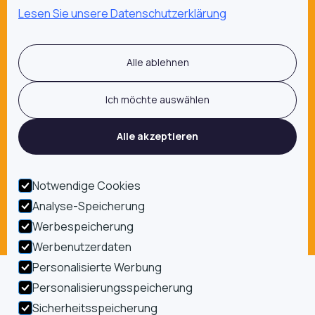
City Arkaden Klagenfurt
Lesen Sie unsere Datenschutzerklärung
Traisenpark St. Pölten
BahnhofCity Wien West 2
BahnhofCity Wien West 1
Alle ablehnen
Auhofcenter
Ich möchte auswählen
Reviews
Alle akzeptieren
4.7
Notwendige Cookies
Read reviews
Analyse-Speicherung
Werbespeicherung
Werbenutzerdaten
Personalisierte Werbung
Personalisierungsspeicherung
Datenschutz
Impressum
AGB
Sicherheitsspeicherung
Powered By