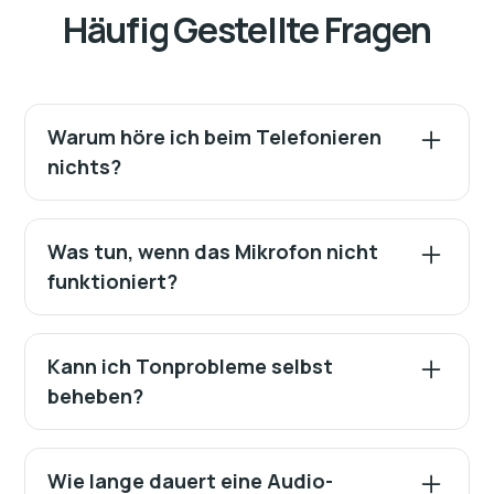
Häufig Gestellte Fragen
Warum höre ich beim Telefonieren
nichts?
Oft ist die Hörmuschel oder der Lautsprecher
verschmutzt oder defekt. Eine Reinigung oder ein
Was tun, wenn das Mikrofon nicht
Austausch behebt das Problem in den meisten
funktioniert?
Fällen.
Zuerst prüfen wir, ob die Software oder eine App
das Mikrofon blockiert. Wenn nicht, erfolgt eine
Kann ich Tonprobleme selbst
Diagnose und ggf. ein Austausch des Mikrofons.
beheben?
Kleine Staubablagerungen können Sie vorsichtig
mit Druckluft entfernen. Bei anhaltenden
Wie lange dauert eine Audio-