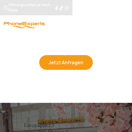
Öffnungszeiten je nach
Filiale
STORES
BahnhofCity Wien West 1
Jetzt Anfragen
Europaplatz 3