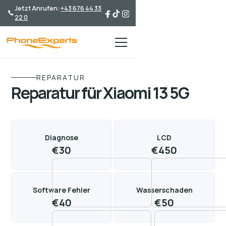
Jetzt Anrufen:
+43 676 44 33
22 0
REPARATUR
Reparatur für Xiaomi 13 5G
Diagnose
LCD
€
30
€
450
Software Fehler
Wasserschaden
€
40
€
50