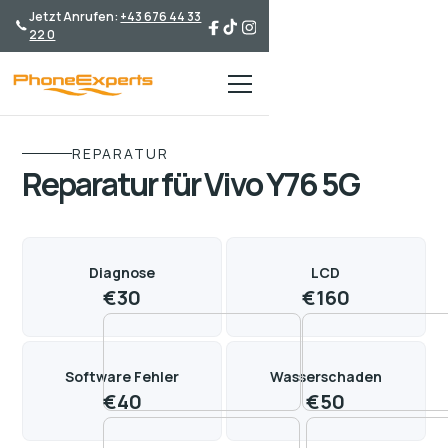
Jetzt Anrufen:
+43 676 44 33
22 0
REPARATUR
Reparatur für Vivo Y76 5G
Diagnose
LCD
€
30
€
160
Software Fehler
Wasserschaden
€
40
€
50