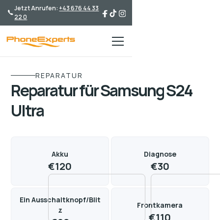
Jetzt Anrufen:
+43 676 44 33
22 0
REPARATUR
Reparatur für Samsung S24
Ultra
Akku
Diagnose
€
120
€
30
Ein Ausschaltknopf/Blit
Frontkamera
z
€
110