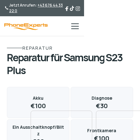
Jetzt Anrufen:
+43 676 44 33
22 0
REPARATUR
Reparatur für Samsung S23
Plus
Akku
Diagnose
€
100
€
30
Ein Ausschaltknopf/Blit
Frontkamera
z
€
100