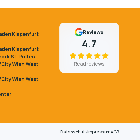
Reviews
kaden Klagenfurt
4.7
kaden Klagenfurt
ark St. Pölten
Read reviews
City Wien West
City Wien West
enter
Datenschutz
Impressum
AGB