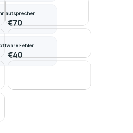
hrlautsprecher
€
70
oftware Fehler
€
40