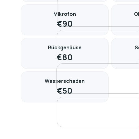
Mikrofon
O
€
90
Rückgehäuse
S
€
80
Wasserschaden
€
50