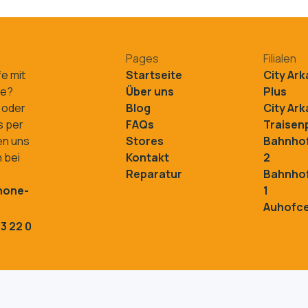
Pages
Filialen
fe mit
Startseite
City Ar
ne?
Über uns
Plus
 oder
Blog
City Ar
s per
FAQs
Traisenp
en uns
Stores
Bahnhof
 bei
Kontakt
2
Reparatur
Bahnhof
hone-
1
Auhofc
3 22 0