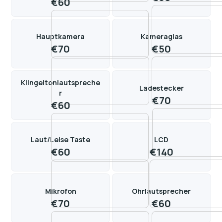
€
60
Hauptkamera
Kameraglas
€
70
€
50
Klingeltonlautspreche
Ladestecker
r
€
70
€
60
Laut/Leise Taste
LCD
€
60
€
140
Mikrofon
Ohrlautsprecher
€
70
€
60