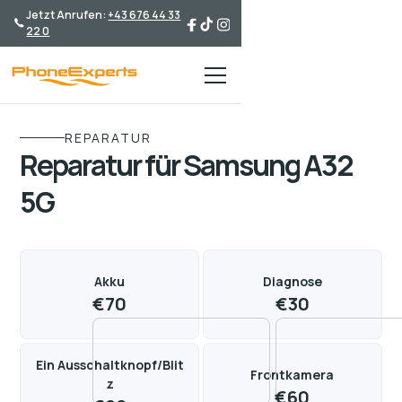
Jetzt Anrufen:
+43 676 44 33
22 0
REPARATUR
Reparatur für Samsung A32
5G
Akku
Diagnose
€
70
€
30
Ein Ausschaltknopf/Blit
Frontkamera
z
€
60