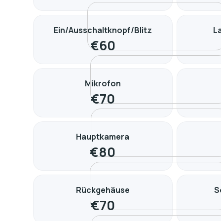
Ein/Ausschaltknopf/Blitz
L
€
60
Mikrofon
€
70
Hauptkamera
€
80
Rückgehäuse
S
€
70