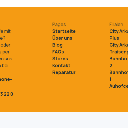
Pages
Filialen
fe mit
Startseite
City Ar
ne?
Über uns
Plus
 oder
Blog
City Ar
s per
FAQs
Traisenp
en uns
Stores
Bahnhof
 bei
Kontakt
2
Reparatur
Bahnhof
hone-
1
Auhofc
3 22 0