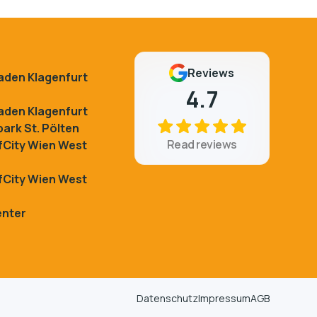
Reviews
kaden Klagenfurt
4.7
kaden Klagenfurt
ark St. Pölten
Read reviews
City Wien West
City Wien West
enter
Datenschutz
Impressum
AGB