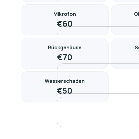
Mikrofon
O
€
60
Rückgehäuse
S
€
70
Wasserschaden
€
50