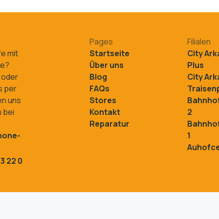
Pages
Filialen
fe mit
Startseite
City Ar
ne?
Über uns
Plus
 oder
Blog
City Ar
s per
FAQs
Traisenp
en uns
Stores
Bahnhof
 bei
Kontakt
2
Reparatur
Bahnhof
hone-
1
Auhofc
3 22 0