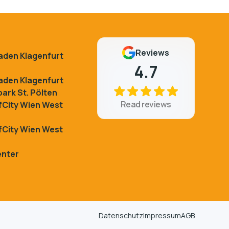
Reviews
kaden Klagenfurt
4.7
kaden Klagenfurt
ark St. Pölten
Read reviews
City Wien West
City Wien West
enter
Datenschutz
Impressum
AGB