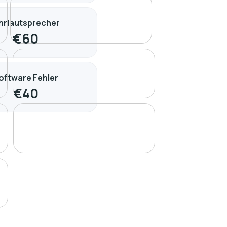
hrlautsprecher
€
60
oftware Fehler
€
40