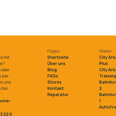
Pages
Filialen
fe mit
Startseite
City Ar
ne?
Über uns
Plus
 oder
Blog
City Ar
s per
FAQs
Traisenp
en uns
Stores
Bahnhof
 bei
Kontakt
2
Reparatur
Bahnhof
hone-
1
Auhofc
3 22 0