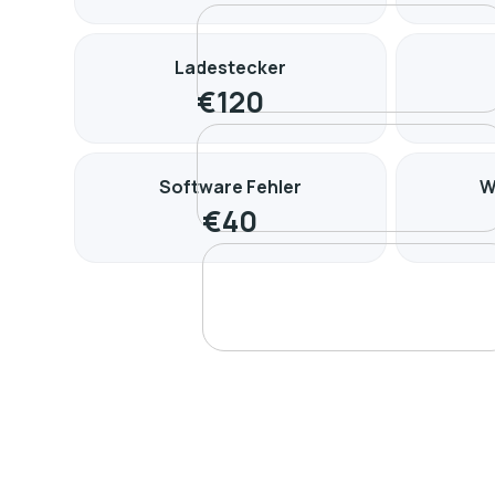
Ladestecker
€
120
Software Fehler
W
€
40