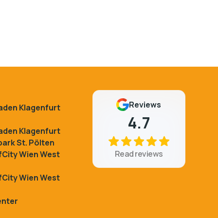
Reviews
kaden Klagenfurt
4.7
kaden Klagenfurt
ark St. Pölten
Read reviews
City Wien West
City Wien West
enter