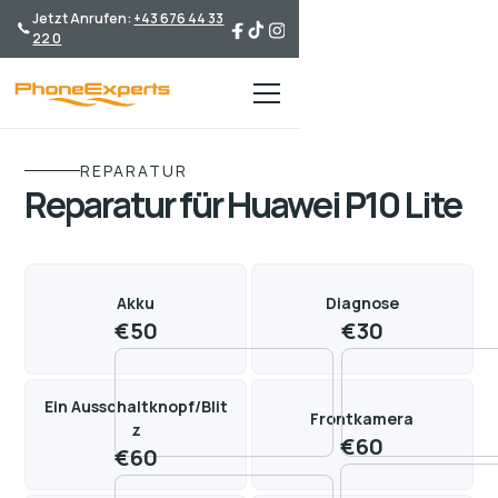
Jetzt Anrufen:
+43 676 44 33
22 0
REPARATUR
Reparatur für Huawei P10 Lite
Akku
Diagnose
€
50
€
30
Ein Ausschaltknopf/Blit
Frontkamera
z
€
60
€
60