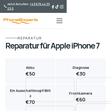
Jetzt Anrufen:
+43 676 44 33
22 0
REPARATUR
Reparatur für Apple iPhone 7
Akku
Diagnose
€
50
€
30
Ein Ausschaltknopf/Blit
Frontkamera
z
€
60
€
70