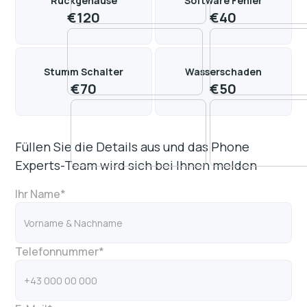
Rückgehäuse
Software Fehler
€
120
€
40
Stumm Schalter
Wasserschaden
€
70
€
50
Füllen Sie die Details aus und das Phone
Experts-Team wird sich bei Ihnen melden
Ihr Name*
Telefonnummer*